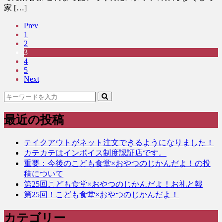
家 […]
Prev
1
2
3
4
5
Next
最近の投稿
テイクアウトがネット注文できるようになりました！
カテカテはインボイス制度認証店です。
重要：今後のこども食堂×おやつのじかんだよ！の投
稿について
第25回こども食堂×おやつのじかんだよ！お礼と報
第25回！こども食堂×おやつのじかんだよ！
カテゴリー